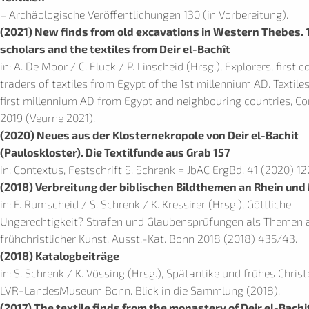
= Archäologische Veröffentlichungen 130 (in Vorbereitung).
(2021) New finds from old excavations in Western Thebes. 
scholars and the textiles from Deir el-Bachît
in: A. De Moor / C. Fluck / P. Linscheid (Hrsg.), Explorers, first 
traders of textiles from Egypt of the 1st millennium AD. Textile
first millennium AD from Egypt and neighbouring countries, Co
2019 (Veurne 2021).
(2020) Neues aus der Klosternekropole von Deir el-Bachit
(Pauloskloster). Die Textilfunde aus Grab 157
in: Contextus, Festschrift S. Schrenk = JbAC ErgBd. 41 (2020) 12
(2018) Verbreitung der biblischen Bildthemen an Rhein und
in: F. Rumscheid / S. Schrenk / K. Kressirer (Hrsg.), Göttliche
Ungerechtigkeit? Strafen und Glaubensprüfungen als Themen 
frühchristlicher Kunst, Ausst.-Kat. Bonn 2018 (2018) 435/43.
(2018) Katalogbeiträge
in: S. Schrenk / K. Vössing (Hrsg.), Spätantike und frühes Chris
LVR-LandesMuseum Bonn. Blick in die Sammlung (2018).
(2017) The textile finds from the monastery of Deir el-Bach