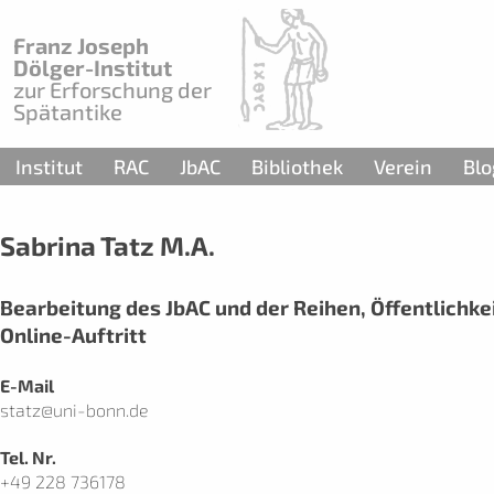
Franz Joseph
Dölger-Institut
zur Erforschung der
Spätantike
Institut
RAC
JbAC
Bibliothek
Verein
Blo
Sabrina Tatz M.A.
Bearbeitung des JbAC und der Reihen, Öffentlichkei
Online-Auftritt
E-Mail
statz@uni-bonn.de
Tel. Nr.
+49 228 736178