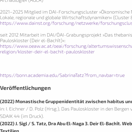
2021–2025 Mitglied im DAI-Forschungscluster »Ökonomische 
Lokale, regionale und globale Wirtschaftsdynamiken« (Cluster 8
https://www.dainst.org/forschung/netzwerke/forschungsclus
seit 2012 Mitarbeit im DAI/ÖAI-Grabungsprojekt »Das thebani
Pauloskloster (Deir el-Bachît)«:
https://www.oeaw.ac.at/oeai/forschung/altertumswissenscha
religion/kloster-deir-el-bachit-pauloskloster
https://bonn.academia.edu/SabrinaTatz?from_navbar=true
Veröffentlichungen
(2022) Monastische Gruppenidentität zwischen habitus u
in: I. Eichner / D. Polz (Hrsg.), Das Pauloskloster in den Bergen
SDAIK 44 (im Druck).
(2022) J. Sigl / S. Tatz, Dra Abu El-Naga 3. Deir El-Bachît. W
Textilien